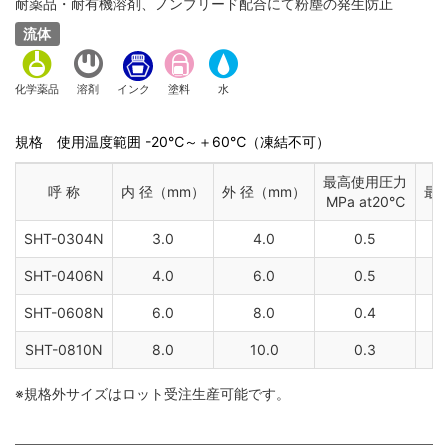
耐薬品・耐有機溶剤、ノンブリード配合にて粉塵の発生防止
流体
化学薬品
溶剤
インク
塗料
水
規格 使用温度範囲 -20℃～＋60℃（凍結不可）
最高使用圧力
呼 称
内 径（mm）
外 径（mm）
最
MPa at20℃
SHT-0304N
3.0
4.0
0.5
SHT-0406N
4.0
6.0
0.5
SHT-0608N
6.0
8.0
0.4
SHT-0810N
8.0
10.0
0.3
※規格外サイズはロット受注生産可能です。