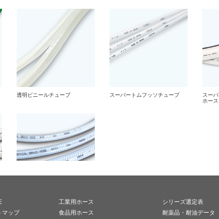
E
工業用ホース
シリーズ選定表
トマップ
食品用ホース
耐薬品・耐油データ