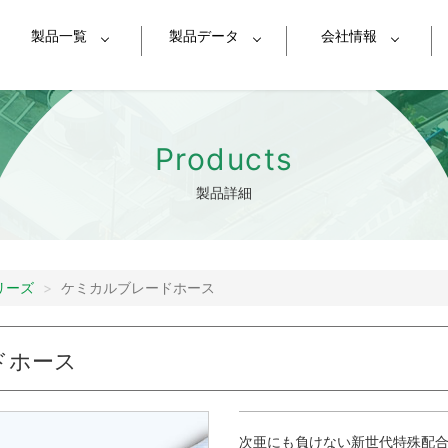
製品一覧
製品データ
会社情報
レーホース
MEGAサンブレーホース
スーパーサンスプリン
対応
シリーズ選定表
Products
品
チ
MEGA発泡ホース
スーパーエアーホ
glish
Chinese
Thai
Indonesia
Vetn
製品詳細
ューブ
スーパートムフッソチューブ
スーパートムフッソplus-
環境方針
I
油データ
耐圧データ
技術データ
ャーホース
耐摩耗スプリングホース
ケミカルブレード
業所案内
会社概要
サイトマップ
食品用ホース
塗装用ホース
エアーツール用ホース
ス
ピュアフーズホース
ピュアフーズスプリン
リーズ
ケミカルブレードホース
チューブ
FAチューブ
サンペイントチュー
ドホース
Bアース線入り）
サンペイントホース
（FUB-easy）
UB-easyエアー
継手
次亜にも負けない新世代特殊配合