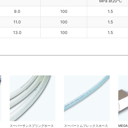
MPa at20℃
9.0
100
1.5
11.0
100
1.5
13.0
100
1.5