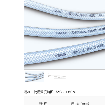
ポリウレタンホース
匠のエアーホ
サンテックエアー
農・園芸用ホース
防藻エコグリーン
防藻ゴールデン
土木・配線・空調用ホ
エコフラットホ
規格 使用温度範囲 -5℃～＋60℃
呼 称
内 径（mm）