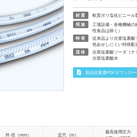
（TPH）
スーパーウィンソフトホースⅡ
スーパートムスパッ
ース
クアトロPROホース（高圧専用）
匠のエアーリー
材質
軟質ポリ塩化ビニール
リール
コネクトチューブ（CH）
コネクトコイ
用途
工場設備・各種機械の
性食品は除く）
ホース
ファミリー
ゴールデンファミ
特長
従来品より次亜塩素酸
色あせしにくい特殊配
ソフト
耐油チューブ
吸水管・余水
流体
次亜塩素酸ソーダ（ナ
ース
次亜塩素酸水
ース
ゴールドフレックスL（軽量型）
二重管ドレンホ
製品提案書PDFダウンロー
最高使用圧力
外 径（mm）
定尺（m）