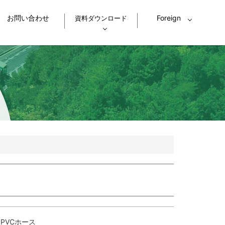
お問い合わせ
Foreign
資料ダウンロード
グホース
スーパートムフレックスホース
カタログを見る
質や環境への取り組み
ース
スーパーウォーターホース
am
easyホース
MEGAバイオサンブレ―ホース
SOの取り組み
JIS規格について
ホース取扱注意事項
ホース
農・園芸用ホース
土木・配線・空調用ホース
グホース
シリコーンホース
ブ（P）
サンペイントホース
（PB-easy）
ホース
導電エアーホース
PVCホース