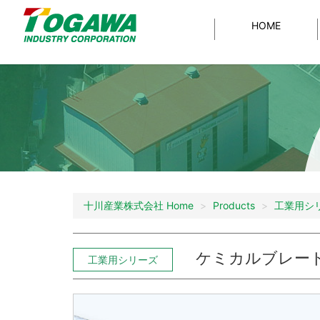
HOME
工業用ホース
Products
Data
Company
Downloads
MEGA耐油サンブ
特注
製品一覧
製品データ
会社情報
資料ダウンロード
MEGAタッ
En
透明ビニールチ
耐薬品・耐
MEGAハイプレッシ
トップメッセージ
事
一覧を見る
食品用ホース
工業用ホース
耐熱エコホー
十川産業株式会社 Home
Products
工業用シ
塗装用ホース
FA plus-easy
ケミカルブレー
工業用シリーズ
サンペイントホース
（P
塗装用ホース
エアーツール用ホース