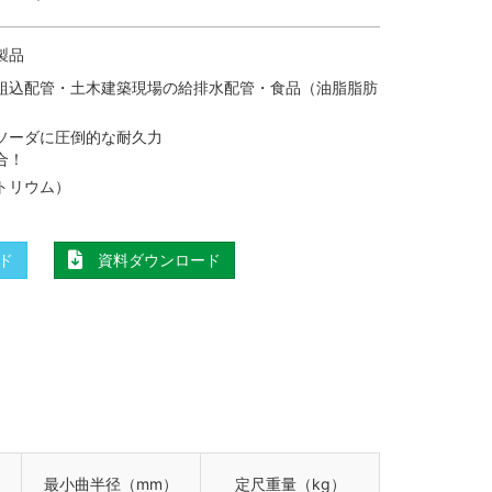
タホース
サンテックエアーホース
ル
クアトロPROリール（高圧専用）
製品
ル
サンテックコイル
組込配管・土木建築現場の給排水配管・食品（油脂脂肪
リー
防藻ニューソフト
ソーダに圧倒的な耐久力
合！
管
トリウム）
ース
サンスパイラルチューブ
ド
資料ダウンロード
最小曲半径（mm）
定尺重量（kg）