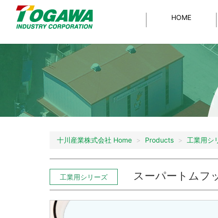
HOME
工業用ホース
Products
Data
Company
Downloads
MEGA耐油サンブ
特注
製品一覧
製品データ
会社情報
資料ダウンロード
MEGAタッ
En
透明ビニールチ
耐薬品・耐
MEGAハイプレッシ
トップメッセージ
事
一覧を見る
食品用ホース
工業用ホース
耐熱エコホー
十川産業株式会社 Home
Products
工業用シ
塗装用ホース
FA plus-easy
スーパートムフッソ
工業用シリーズ
サンペイントホース
（P
塗装用ホース
エアーツール用ホース