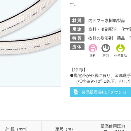
（TPH）
スーパーウィンソフトホースⅡ
スーパートムスパッ
す。
ース
クアトロPROホース（高圧専用）
匠のエアーリー
リール
コネクトチューブ（CH）
コネクトコイ
材質
内面フッ素樹脂製品
用途
塗料・溶剤配管・化学
ホース
ファミリー
ゴールデンファミ
特長
抜群の耐溶剤・薬品・
ソフト
耐油チューブ
吸水管・余水
流体
ース
塗料
溶剤
化学薬品
ース
ゴールドフレックスL（軽量型）
二重管ドレンホ
【特 徴】
●導電帯が外層に有り、金属継
6
（抵抗値9×10
Ω以下、但し全
製品提案書PDFダウンロー
最高使用圧力
外 径（mm）
定尺（m）