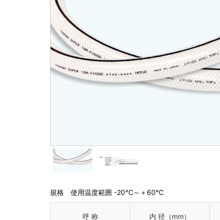
ポリウレタンホース
匠のエアーホ
サンテックエアー
農・園芸用ホース
防藻エコグリーン
防藻ゴールデン
土木・配線・空調用ホ
エコフラットホ
規格 使用温度範囲 -20℃～＋60℃
呼 称
内 径（mm）