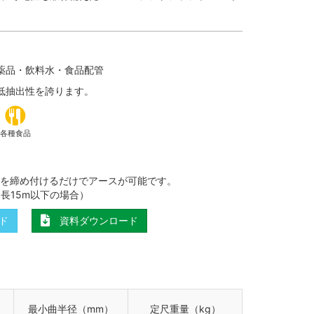
タホース
サンテックエアーホース
ル
クアトロPROリール（高圧専用）
ル
サンテックコイル
薬品・飲料水・食品配管
リー
防藻ニューソフト
低抽出性を誇ります。
管
各種食品
ース
サンスパイラルチューブ
手を締め付けるだけでアースが可能です。
長15m以下の場合）
ド
資料ダウンロード
最小曲半径（mm）
定尺重量（kg）