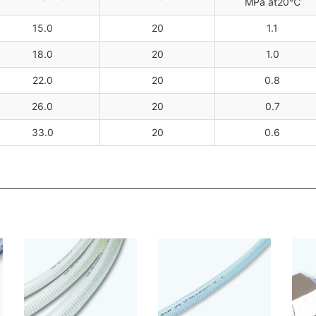
MPa at20℃
15.0
20
1.1
18.0
20
1.0
22.0
20
0.8
26.0
20
0.7
33.0
20
0.6