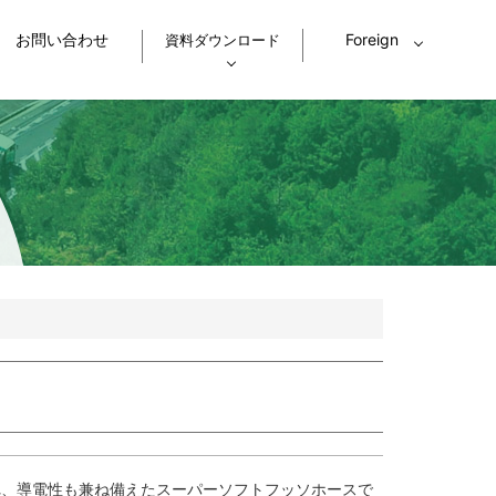
お問い合わせ
Foreign
資料ダウンロード
グホース
スーパートムフレックスホース
カタログを見る
質や環境への取り組み
ース
スーパーウォーターホース
am
syホース
MEGAバイオサンブレ―ホース
SOの取り組み
JIS規格について
ホース取扱注意事項
ホース
農・園芸用ホース
土木・配線・空調用ホース
グホース
シリコーンホース
ブ（P）
サンペイントホース
（PB-easy）
ホース
導電エアーホース
れ、導電性も兼ね備えたスーパーソフトフッソホースで