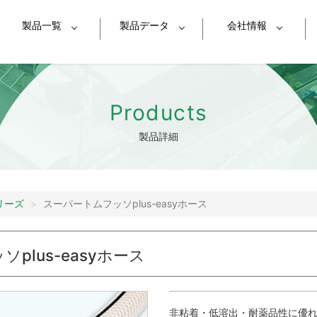
製品一覧
製品データ
会社情報
レーホース
MEGAサンブレーホース
スーパーサンスプリン
対応
シリーズ選定表
Products
品
チ
MEGA発泡ホース
スーパーエアーホ
glish
Chinese
Thai
Indonesia
Vetn
製品詳細
ューブ
スーパートムフッソチューブ
スーパートムフッソea
環境方針
I
油データ
耐圧データ
技術データ
ャーホース
耐摩耗スプリングホース
ケミカルブレード
業所案内
会社概要
サイトマップ
食品用ホース
塗装用ホース
エアーツール用ホース
ス
ピュアフーズホース
ピュアフーズスプリン
リーズ
スーパートムフッソplus-easyホース
チューブ
FAチューブ
サンペイントチュー
plus-easyホース
Bアース線入り）
サンペイントホース
（FUB-easy）
UB-easyエアー
継手
非粘着・低溶出・耐薬品性に優