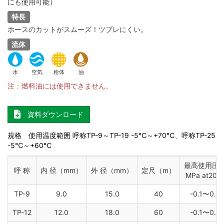
にも使用可能）
特長
ホースのカットがスムーズ！ツブレにくい。
流体
水
空気
粉体
油
注：燃料油には使用できません。
資料ダウンロード
規格 使用温度範囲 呼称TP-9～TP-19 -5℃～+70℃、呼称TP-25
-5℃～+60℃
最高使用圧
呼 称
内 径（mm）
外 径（mm）
定尺（m）
MPa at20
TP-9
9.0
15.0
40
-0.1〜0.8
TP-12
12.0
18.0
60
-0.1〜0.5